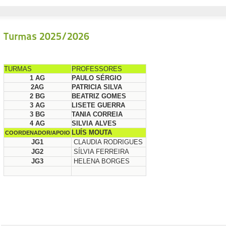
Turmas 2025/2026
TURMAS
PROFESSORES
1 AG
PAULO SÉRGIO
2AG
PATRICIA SILVA
2 BG
BEATRIZ GOMES
3 AG
LISETE GUERRA
3 BG
TANIA CORREIA
4 AG
SILVIA ALVES
LUÍS MOUTA
COORDENADOR/APOIO
JG1
CLAUDIA RODRIGUES
JG2
SÍLVIA FERREIRA
JG3
HELENA BORGES