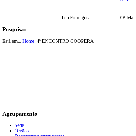
JI da Formigosa
EB Manu
Pesquisar
EB Escultor Antº
Está em...
Home
4º ENCONTRO COOPERA
Fernandes Sá
Agrupamento
Sede
Órgãos