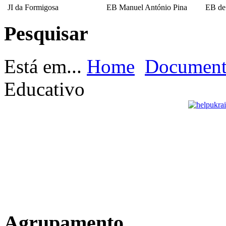
JI da Formigosa
EB Manuel António Pina
EB de
Pesquisar
EB Escultor Antº
Fernandes Sá
Está em...
Home
Documento
Educativo
Agrupamento