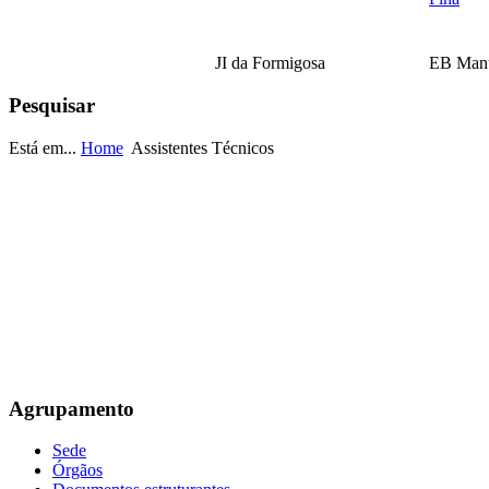
JI da Formigosa
EB Manu
Pesquisar
EB Escultor Antº
Está em...
Home
Assistentes Técnicos
Fernandes Sá
Agrupamento
Sede
Órgãos