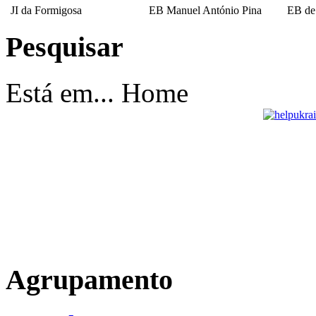
JI da Formigosa
EB Manuel António Pina
EB de
Pesquisar
EB Escultor Antº
Fernandes Sá
Está em...
Home
Agrupamento