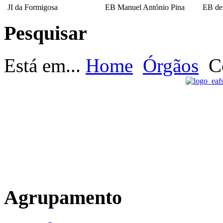
JI da Formigosa
EB Manuel António Pina
EB de
Pesquisar
EB Escultor Antº
Fernandes Sá
Está em...
Home
Órgãos
C
Agrupamento